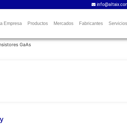
info@altaix.co
a Empresa
Productos
Mercados
Fabricantes
Servicio
nsistores GaAs
y