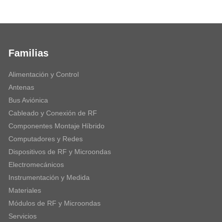
Familias
Alimentación y Control
Antenas
Bus Aviónica
Cableado y Conexión de RF
Componentes Montaje Híbrido
Computadores y Redes
Dispositivos de RF y Microondas
Electromecánicos
Instrumentación y Medida
Materiales
Módulos de RF y Microondas
Servicios