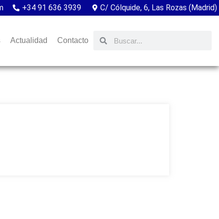
m
+34 91 636 3939
C/ Cólquide, 6, Las Rozas (Madrid)
s
Actualidad
Contacto