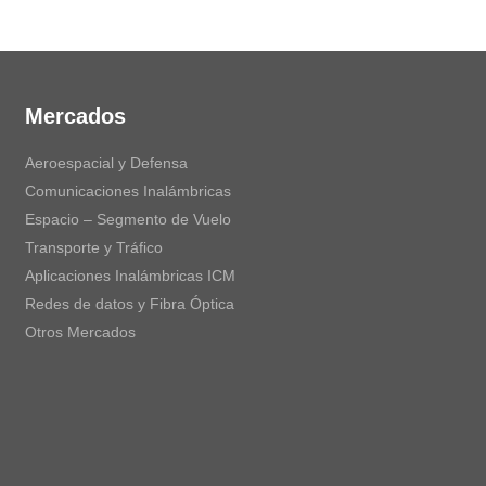
Mercados
Aeroespacial y Defensa
Comunicaciones Inalámbricas
Espacio – Segmento de Vuelo
Transporte y Tráfico
Aplicaciones Inalámbricas ICM
Redes de datos y Fibra Óptica
Otros Mercados